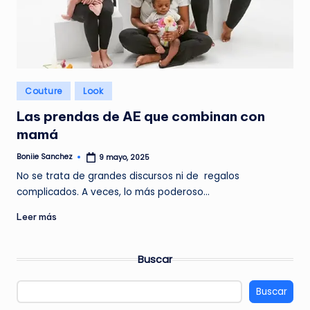
G
A
Z
I
Publicado
N
Couture
Look
en
E
Las prendas de AE que combinan con
mamá
Boniie Sanchez
9 mayo, 2025
Publicado
por
No se trata de grandes discursos ni de regalos
complicados. A veces, lo más poderoso…
Leer más
Buscar
Buscar