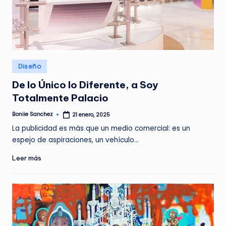
G
A
Z
I
Publicado
N
Diseño
en
E
De lo Único lo Diferente, a Soy
Totalmente Palacio
Boniie Sanchez
21 enero, 2025
Publicado
por
La publicidad es más que un medio comercial: es un
espejo de aspiraciones, un vehículo…
Leer más