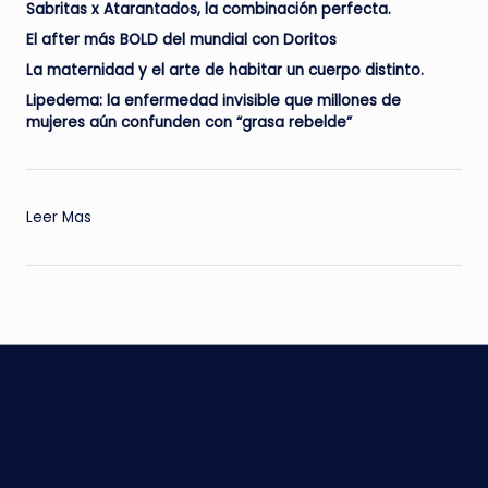
Sabritas x Atarantados, la combinación perfecta.
El after más BOLD del mundial con Doritos
La maternidad y el arte de habitar un cuerpo distinto.
Lipedema: la enfermedad invisible que millones de
mujeres aún confunden con “grasa rebelde”
:
Leer Mas
José
Luis
Ramírez,
orgullo
mexicano
del
arte