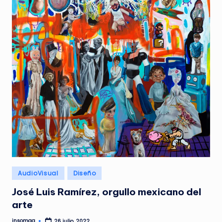
Publicado
AudioVisual
Diseño
en
José Luis Ramírez, orgullo mexicano del
arte
insomag
26 julio, 2022