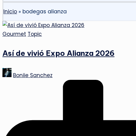
Inicio
»
bodegas alianza
Publicado
Gourmet
Topic
en
Así de vivió Expo Alianza 2026
Publicado
Boniie Sanchez
por