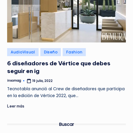
Publicado
AudioVisual
Diseño
Fashion
en
6 diseñadores de Vértice que debes
seguir en ig
insomag
19 julio, 2022
Publicado
por
Tecnotabla anunció al Crew de diseñadores que participa
en la edición de Vértice 2022, que…
Leer más
Buscar