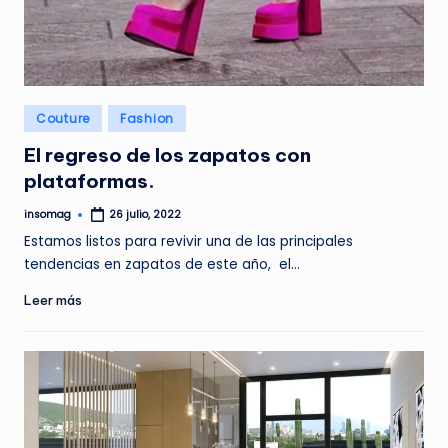
G
A
Z
I
Publicado
Couture
Fashion
N
en
El regreso de los zapatos con
E
plataformas.
insomag
26 julio, 2022
Publicado
por
Estamos listos para revivir una de las principales
tendencias en zapatos de este año, el…
Leer más