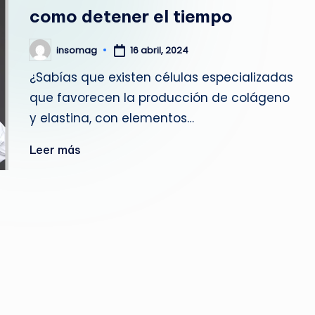
E
como detener el tiempo
M
insomag
16 abril, 2024
Publicado
A
por
¿Sabías que existen células especializadas
G
que favorecen la producción de colágeno
A
y elastina, con elementos…
Z
Leer más
I
N
E