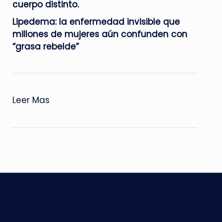
cuerpo distinto.
Lipedema: la enfermedad invisible que
millones de mujeres aún confunden con
“grasa rebelde”
:
Leer Mas
La
Dra.
Karen
Carrillo
nos
dice
como
detener