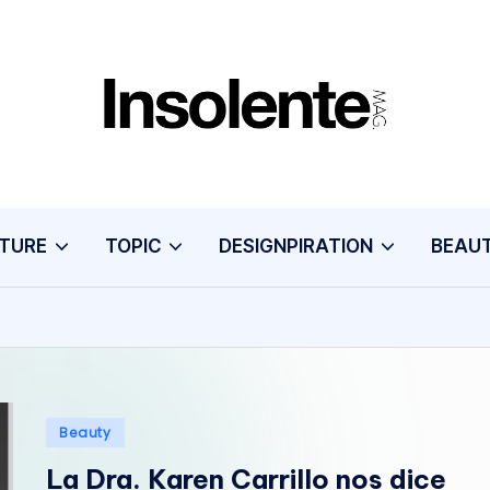
I
N
S
TURE
TOPIC
DESIGNPIRATION
BEAU
O
L
E
N
Publicado
Beauty
T
en
La Dra. Karen Carrillo nos dice