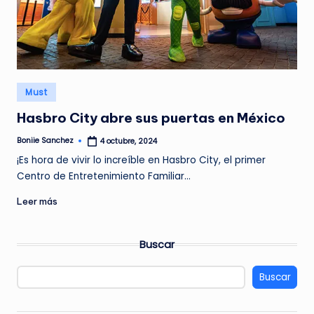
G
A
Z
I
Publicado
N
Must
en
E
Hasbro City abre sus puertas en México
Boniie Sanchez
4 octubre, 2024
Publicado
por
¡Es hora de vivir lo increíble en Hasbro City, el primer
Centro de Entretenimiento Familiar…
Leer más
Buscar
Buscar