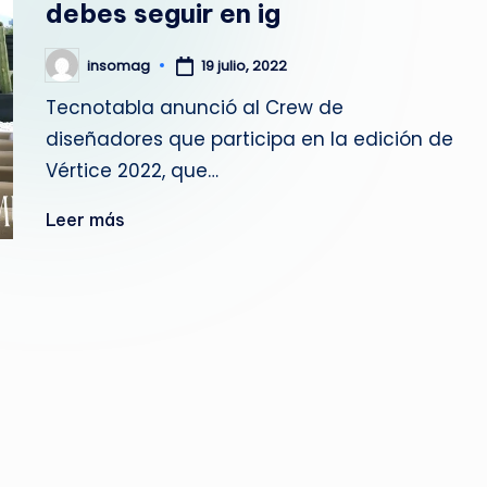
E
debes seguir en ig
M
insomag
19 julio, 2022
Publicado
A
por
Tecnotabla anunció al Crew de
G
diseñadores que participa en la edición de
Vértice 2022, que…
A
Leer más
Z
I
N
E