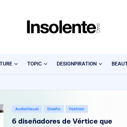
I
N
S
TURE
TOPIC
DESIGNPIRATION
BEAU
O
L
E
N
Publicado
AudioVisual
Diseño
Fashion
T
en
6 diseñadores de Vértice que