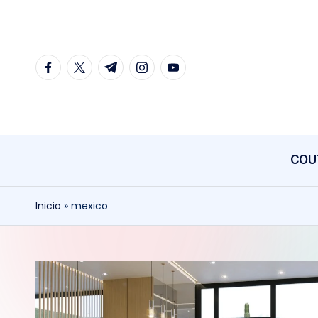
Saltar
al
facebook.com
twitter.com
t.me
instagram.com
youtube.com
contenido
COU
Inicio
»
mexico