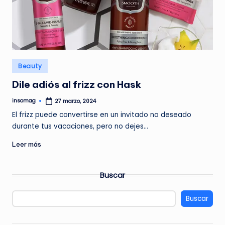
G
A
Z
I
Publicado
N
Beauty
en
E
Dile adiós al frizz con Hask
insomag
27 marzo, 2024
Publicado
por
El frizz puede convertirse en un invitado no deseado
durante tus vacaciones, pero no dejes…
Leer más
Buscar
Buscar