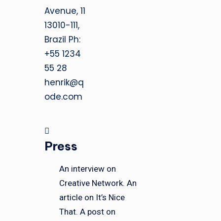
Avenue, 11
13010-111,
Brazil Ph:
+55 1234
55 28
henrik@q
ode.com
Press
An interview on
Creative Network.
An
article on It’s Nice
That.
A post on