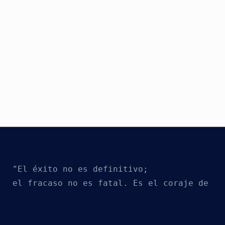
"El éxito no es definitivo; 
el fracaso no es fatal. Es el coraje de co