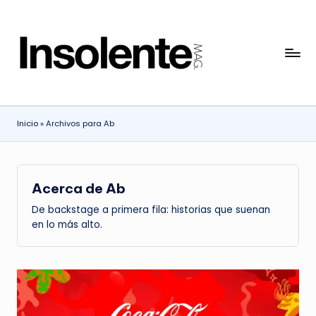
Saltar
al
I
contenido
N
S
Inicio
»
Archivos para Ab
O
L
E
Acerca de Ab
N
De backstage a primera fila: historias que suenan
T
en lo más alto.
E
M
A