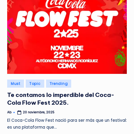
G
A
Z
I
N
E
Publicado
Must
Topic
Trending
en
Te contamos lo imperdible del Coca-
Cola Flow Fest 2025.
Ab
20 noviembre, 2025
Publicado
por
El Coca-Cola Flow Fest nació para ser más que un festival:
es una plataforma que…