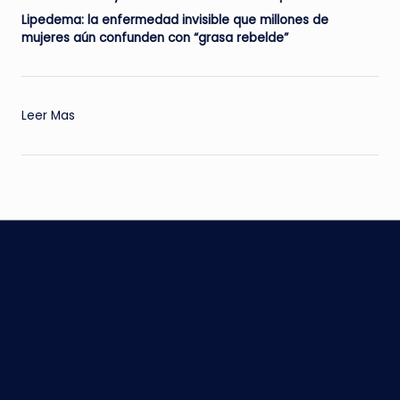
Lipedema: la enfermedad invisible que millones de
mujeres aún confunden con “grasa rebelde”
:
Leer Mas
Te
contamos
lo
imperdible
del
Coca-
Cola
Flow
Fest
2025.