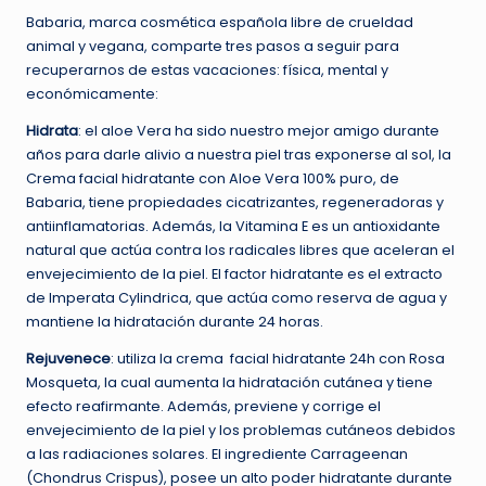
Babaria, marca cosmética española libre de crueldad
animal y vegana, comparte tres pasos a seguir para
recuperarnos de estas vacaciones: física, mental y
económicamente:
Hidrata
: el aloe Vera ha sido nuestro mejor amigo durante
años para darle alivio a nuestra piel tras exponerse al sol, la
Crema facial hidratante con Aloe Vera 100% puro, de
Babaria, tiene propiedades cicatrizantes, regeneradoras y
antiinflamatorias. Además, la Vitamina E es un antioxidante
natural que actúa contra los radicales libres que aceleran el
envejecimiento de la piel. El factor hidratante es el extracto
de Imperata Cylindrica, que actúa como reserva de agua y
mantiene la hidratación durante 24 horas.
Rejuvenece
: utiliza la crema facial hidratante 24h con Rosa
Mosqueta, la cual aumenta la hidratación cutánea y tiene
efecto reafirmante. Además, previene y corrige el
envejecimiento de la piel y los problemas cutáneos debidos
a las radiaciones solares. El ingrediente Carrageenan
(Chondrus Crispus), posee un alto poder hidratante durante