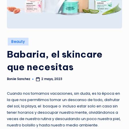
G
A
Z
I
N
Publicado
Beauty
en
E
Babaria, el skincare
que necesitas
Boniie Sanchez
2 mayo, 2023
Publicado
por
Cuando nos tomamos vacaciones, sin duda, es la época en
la que nos permitimos tomar un descanso de todo, disfrutar
del sol, la playa, el bosque o incluso estar solo en casa sin
tener horarios y desocupar nuestra mente, olvidándonos a
veces de nuestra rutina y descuidando un poco nuestra piel,
nuestro bolsillo y hasta nuestro medio ambiente.