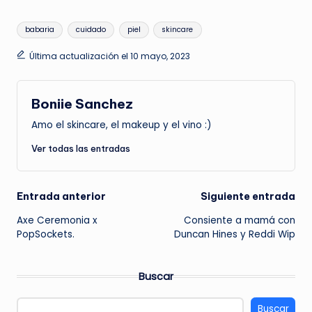
Etiquetas:
babaria
cuidado
piel
skincare
Última actualización el 10 mayo, 2023
Boniie Sanchez
Amo el skincare, el makeup y el vino :)
Ver todas las entradas
Navegación
Entrada anterior
Siguiente entrada
Axe Ceremonia x
Consiente a mamá con
de
PopSockets.
Duncan Hines y Reddi Wip
entradas
Buscar
Buscar