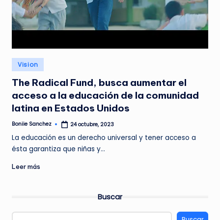
G
A
Z
I
Publicado
N
Vision
en
E
The Radical Fund, busca aumentar el
acceso a la educación de la comunidad
latina en Estados Unidos
Boniie Sanchez
24 octubre, 2023
Publicado
por
La educación es un derecho universal y tener acceso a
ésta garantiza que niñas y…
Leer más
Buscar
Buscar