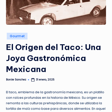
G
A
Z
I
N
Publicado
Gourmet
en
E
El Origen del Taco: Una
Joya Gastronómica
Mexicana
Boniie Sanchez
31 enero, 2025
Publicado
por
El taco, emblema de la gastronomía mexicana, es un platillo
con raíces profundas en la historia de México. Su origen se
remonta a las culturas prehispánicas, donde se utilizaba la
tortilla de maíz como base para diversos alimentos. En aquel