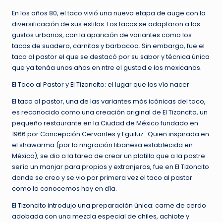
En los años 80, el taco vivió una nueva etapa de auge con la
diversificación de sus estilos. Los tacos se adaptaron a los
gustos urbanos, con la aparición de variantes como los
tacos de suadero, carnitas y barbacoa. Sin embargo, fue el
taco al pastor el que se destacó por su sabor y técnica única
que ya tenáa unos años en ntre el gustod e los mexicanos.
El Taco al Pastor y El Tizoncito: el lugar que los vío nacer
El taco al pastor, una de las variantes más icónicas del taco,
es reconocido como una creación original de El Tizoncito, un
pequeño restaurante en la Ciudad de México fundado en
1966 por Concepción Cervantes y Eguiluz. Quien inspirada en
el shawarma (por la migración libanesa establecida en
México), se dio a la tarea de crear un platillo que a la postre
sería un manjar para propios y extranjeros, fue en El Tizoncito
donde se creo y se vio por primera vez el taco al pastor
como lo conocemos hoy en día.
El Tizoncito introdujo una preparación única: carne de cerdo
adobada con una mezcla especial de chiles, achiote y