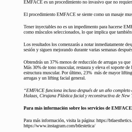
EMFACE es un procedimiento no invasivo que no requiere 
El procedimiento EMFACE se siente como un masaje muscular
Tener inyectables no es un impedimento para hacerse EMFACE
como músculos seleccionados, lo que implica que también e
Los resultados los comenzarás a notar inmediatamente desp
sesión y siguen mejorando durante varias semanas después 
Obtendrás un 37% menos de reducción de arrugas ya que la
Más 30% de tono muscular, restaura y eleva el soporte de lo
estructura muscular. Por último, 23% más de mayor lifting
arrugas y un lifting facial general.
“EMFACE funciona incluso después de un año completo des
Halaas, Cirujana Plástica facial y reconstructiva de New Y
Para más información sobre los servicios de EMFACE,
Para más información, visita la página:
https://btlaesthetics
https://www.instagram.com/btlestetica/