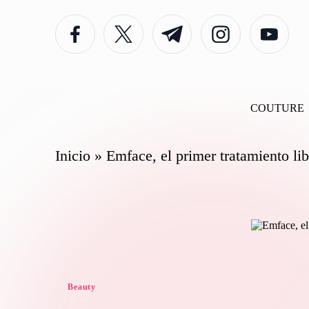
facebook.com
twitter.com
t.me
instagram.com
youtube.com
Saltar
al
contenido
COUTURE
Inicio
»
Emface, el primer tratamiento li
Publicado
Beauty
en