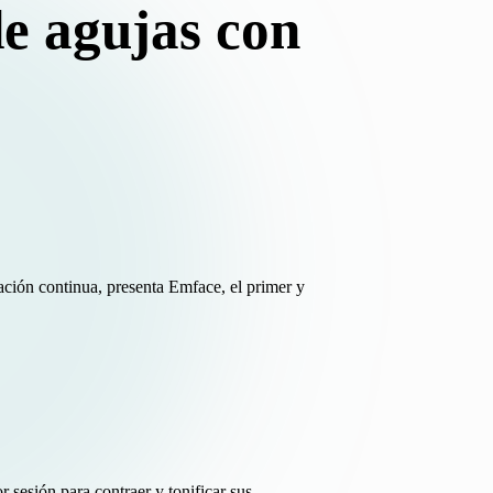
de agujas con
ación continua, presenta Emface, el primer y
sesión para contraer y tonificar sus