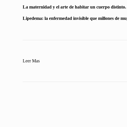
La maternidad y el arte de habitar un cuerpo distinto.
Lipedema: la enfermedad invisible que millones de mu
:
Leer Mas
Emface,
el
primer
tratamiento
libre
de
agujas
con
el
mismo
resultado.