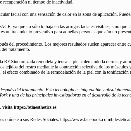
recuperación ni tiempo de inactividad.
 facial con una sensación de calor en la zona de aplicación. Puedes re
, ya que no sólo trabaja en las arrugas faciales visibles, sino que tam
s un tratamiento preventivo para aquellas personas que aún no present
ués del procedimiento. Los mejores resultados suelen aparecer entre cu
del tratamiento.
 RF Sincronizada remodela y tensa la piel calentando la dermis y aume
s tejidos del rostro mediante la contracción selectiva de los músculos y
, el efecto combinado de la remodelación de la piel con la tonificación
pués del tratamiento. Esta tecnología es inigualable y absolutament
ork y una de las principales investigadoras en el desarrollo de la tecn
 visita
https://btlaesthetics.es
.es
o únete a sus Redes Sociales:
https://www.facebook.com/btlestetica/