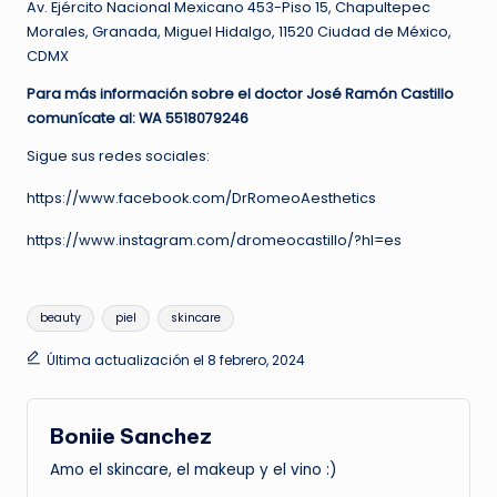
Av. Ejército Nacional Mexicano 453-Piso 15, Chapultepec
Morales, Granada, Miguel Hidalgo, 11520 Ciudad de México,
CDMX
Para más información sobre el doctor José Ramón Castillo
comunícate al: WA 5518079246
Sigue sus redes sociales:
https://www.facebook.com/DrRomeoAesthetics
https://www.instagram.com/dromeocastillo/?hl=es
Etiquetas:
beauty
piel
skincare
Última actualización el 8 febrero, 2024
Boniie Sanchez
Amo el skincare, el makeup y el vino :)