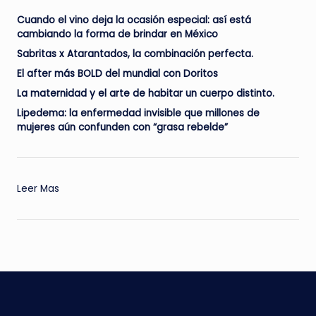
Cuando el vino deja la ocasión especial: así está
cambiando la forma de brindar en México
Sabritas x Atarantados, la combinación perfecta.
El after más BOLD del mundial con Doritos
La maternidad y el arte de habitar un cuerpo distinto.
Lipedema: la enfermedad invisible que millones de
mujeres aún confunden con “grasa rebelde”
:
Leer Mas
LAGOM
el
nuevo
oasis
del
Dr.
Romeo