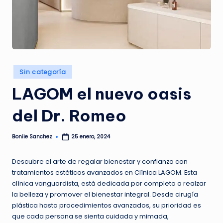
G
A
Z
I
N
Publicado
Sin categoría
en
E
LAGOM el nuevo oasis
del Dr. Romeo
Boniie Sanchez
25 enero, 2024
Publicado
por
Descubre el arte de regalar bienestar y confianza con
tratamientos estéticos avanzados en Clínica LAGOM. Esta
clínica vanguardista, está dedicada por completo a realzar
la belleza y promover el bienestar integral. Desde cirugía
plástica hasta procedimientos avanzados, su prioridad es
que cada persona se sienta cuidada y mimada,