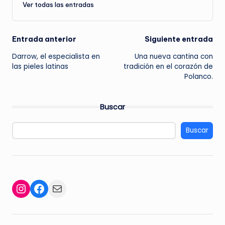
Ver todas las entradas
Navegación
Entrada anterior
Siguiente entrada
Darrow, el especialista en
Una nueva cantina con
de
las pieles latinas
tradición en el corazón de
Polanco.
entradas
Buscar
Buscar
Facebook
Mail
Instagram