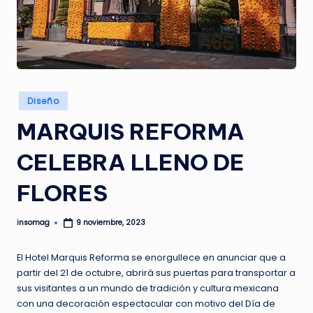
G
A
Z
I
N
Publicado
Diseño
en
E
MARQUIS REFORMA
CELEBRA LLENO DE
FLORES
insomag
9 noviembre, 2023
Publicado
por
El Hotel Marquis Reforma se enorgullece en anunciar que a
partir del 21 de octubre, abrirá sus puertas para transportar a
sus visitantes a un mundo de tradición y cultura mexicana
con una decoración espectacular con motivo del Día de