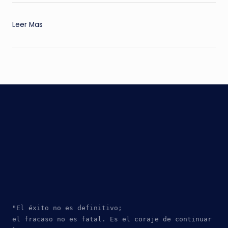
:
Leer Mas
MARQUIS
REFORMA
CELEBRA
LLENO
DE
FLORES
"El éxito no es definitivo; 
el fracaso no es fatal. Es el coraje de continuar 