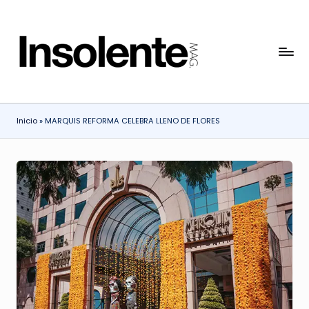
Saltar
al
I
contenido
N
S
Inicio
»
MARQUIS REFORMA CELEBRA LLENO DE FLORES
O
L
E
N
T
E
M
A