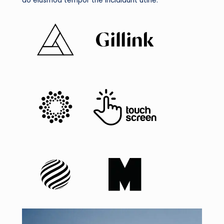
do eiusmod tempor the incididunt utine.