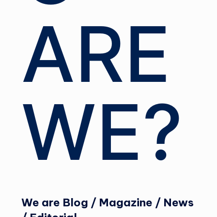
ARE
WE?
We are Blog / Magazine / News