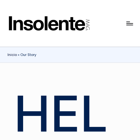
Inicio
»
Our Story
HEL