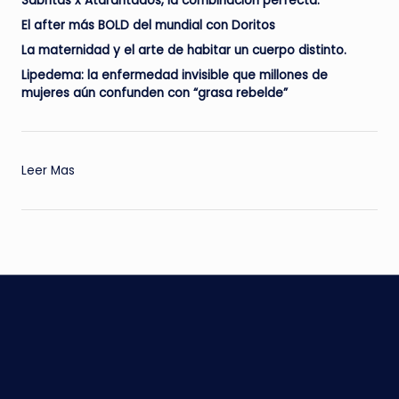
Sabritas x Atarantados, la combinación perfecta.
El after más BOLD del mundial con Doritos
La maternidad y el arte de habitar un cuerpo distinto.
Lipedema: la enfermedad invisible que millones de
mujeres aún confunden con “grasa rebelde”
:
Leer Mas
Piel
bella
y
luminosa
con
Tropic
Glow