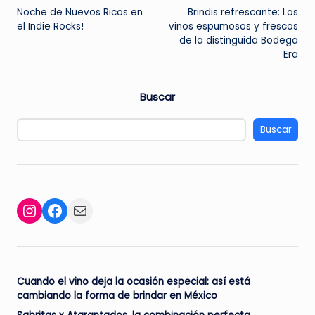
Noche de Nuevos Ricos en
Brindis refrescante: Los
de
el Indie Rocks!
vinos espumosos y frescos
de la distinguida Bodega
entradas
Era
Buscar
Buscar
Facebook
Mail
Instagram
Cuando el vino deja la ocasión especial: así está
cambiando la forma de brindar en México