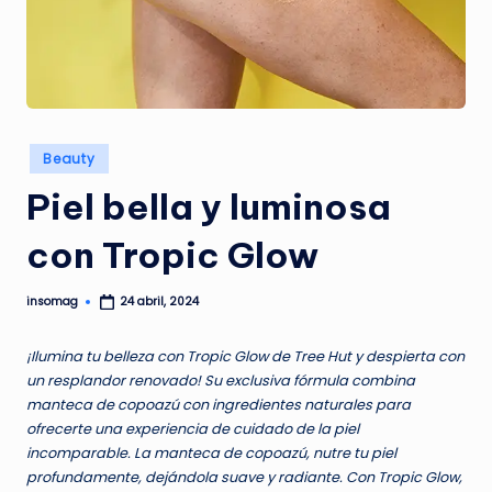
G
A
Z
I
N
Publicado
Beauty
en
E
Piel bella y luminosa
con Tropic Glow
insomag
24 abril, 2024
Publicado
por
¡Ilumina tu belleza con Tropic Glow de Tree Hut y despierta con
un resplandor renovado! Su exclusiva fórmula combina
manteca de copoazú con ingredientes naturales para
ofrecerte una experiencia de cuidado de la piel
incomparable. La manteca de copoazú, nutre tu piel
profundamente, dejándola suave y radiante. Con Tropic Glow,