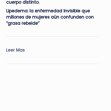
cuerpo distinto.
Lipedema: la enfermedad invisible que
millones de mujeres aún confunden con
“grasa rebelde”
:
Leer Mas
Estuvimos
en
la
primera
edición
de
la
Semana