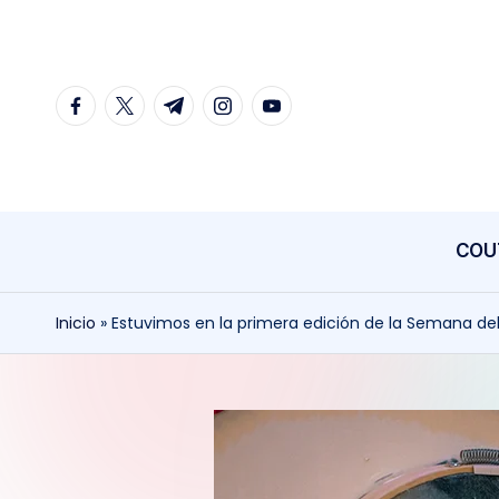
Saltar
al
facebook.com
twitter.com
t.me
instagram.com
youtube.com
contenido
COU
Inicio
»
Estuvimos en la primera edición de la Semana de