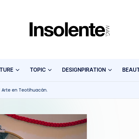
I
N
S
TURE
TOPIC
DESIGNPIRATION
BEAU
O
L
l Arte en Teotihuacán.
E
N
T