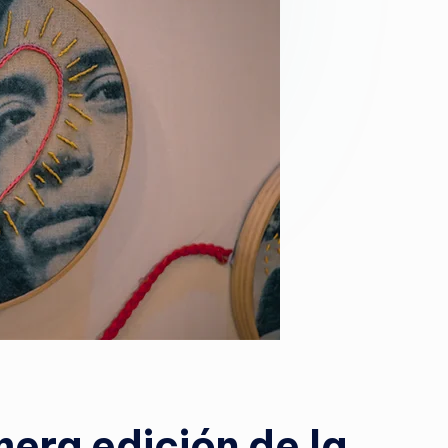
E
M
A
G
A
Z
I
N
E
mera edición de la