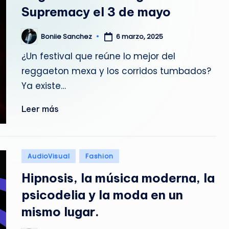
E
Supremacy el 3 de mayo
M
Boniie Sanchez
6 marzo, 2025
Publicado
A
por
¿Un festival que reúne lo mejor del
G
reggaeton mexa y los corridos tumbados?
A
Ya existe…
Z
Leer más
I
N
Publicado
AudioVisual
Fashion
en
E
Hipnosis, la música moderna, la
psicodelia y la moda en un
mismo lugar.