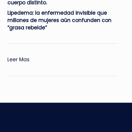
cuerpo distinto.
Lipedema: la enfermedad invisible que
millones de mujeres aún confunden con
“grasa rebelde”
:
Leer Mas
Hipnosis,
la
música
moderna,
la
psicodelia
y
la