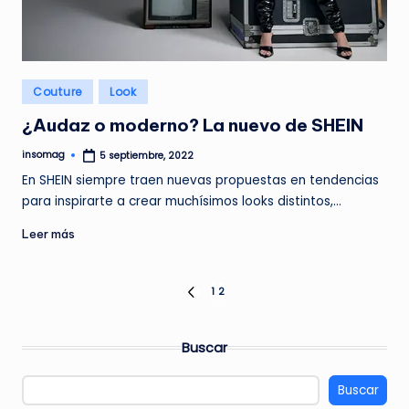
Publicado
Couture
Look
en
¿Audaz o moderno? La nuevo de SHEIN
insomag
5 septiembre, 2022
Publicado
por
En SHEIN siempre traen nuevas propuestas en tendencias
para inspirarte a crear muchísimos looks distintos,…
Leer más
Navegación
1
2
PÁGINA
ANTERIOR
de
Buscar
entradas
Buscar