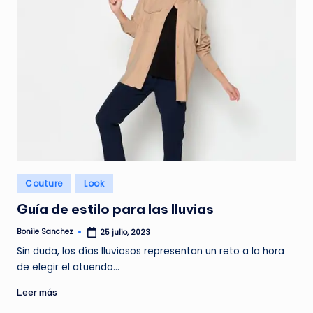
Publicado
Couture
Look
en
Guía de estilo para las lluvias
Boniie Sanchez
25 julio, 2023
Publicado
por
Sin duda, los días lluviosos representan un reto a la hora
de elegir el atuendo…
Leer más