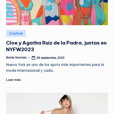
G
A
Z
I
Publicado
N
Couture
en
E
Cloe y Agatha Ruiz de la Padra, juntas en
NYFW2023
Boniie Sanchez
28 septiembre, 2023
Publicado
por
Nueva York es uno de los spots más importantes para la
moda internacional y cada…
Leer más