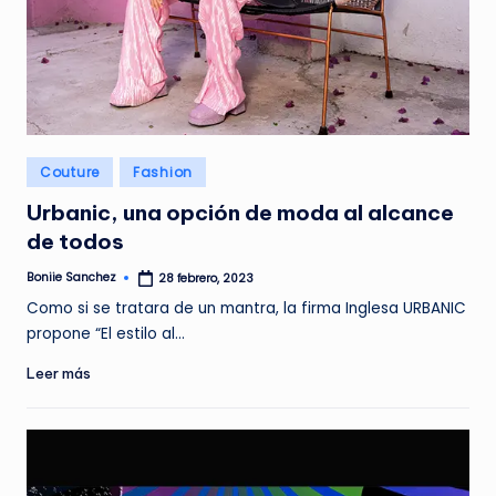
Publicado
Couture
Fashion
en
Urbanic, una opción de moda al alcance
de todos
Boniie Sanchez
28 febrero, 2023
Publicado
por
Como si se tratara de un mantra, la firma Inglesa URBANIC
propone “El estilo al…
Leer más