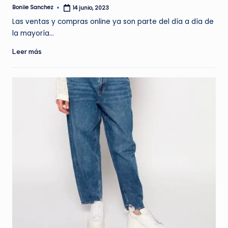
Boniie Sanchez
14 junio, 2023
Publicado
por
Las ventas y compras online ya son parte del día a día de
la mayoría…
Leer más