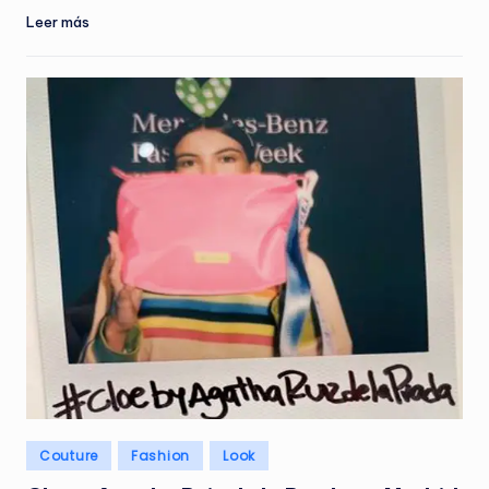
Leer más
Publicado
Couture
Fashion
Look
en