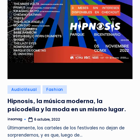
Publicado
AudioVisual
Fashion
en
Hipnosis, la música moderna, la
psicodelia y la moda en un mismo lugar.
insomag
6 octubre, 2022
Publicado
por
Últimamente, los carteles de los festivales no dejan de
sorprendernos, y es que, luego de…