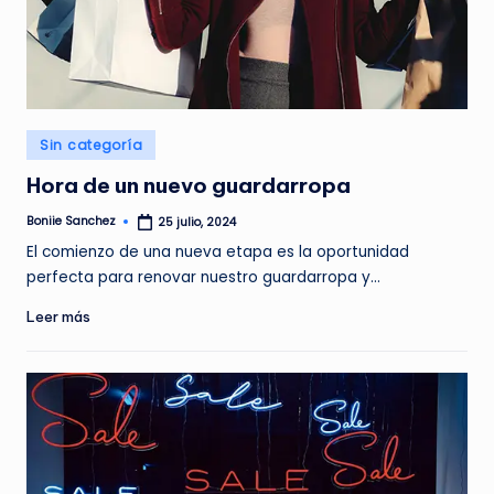
G
A
Z
I
Publicado
N
Sin categoría
en
E
Hora de un nuevo guardarropa
Boniie Sanchez
25 julio, 2024
Publicado
por
El comienzo de una nueva etapa es la oportunidad
perfecta para renovar nuestro guardarropa y…
Leer más