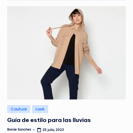
Publicado
Couture
Look
en
Guía de estilo para las lluvias
Boniie Sanchez
25 julio, 2023
Publicado