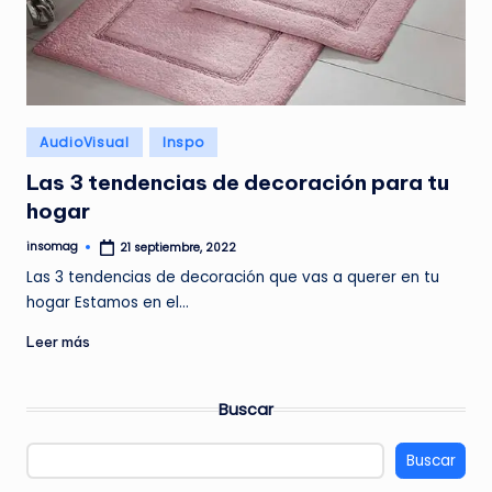
Publicado
AudioVisual
Inspo
en
Las 3 tendencias de decoración para tu
hogar
insomag
21 septiembre, 2022
Publicado
por
Las 3 tendencias de decoración que vas a querer en tu
hogar Estamos en el…
Leer más
Buscar
Buscar