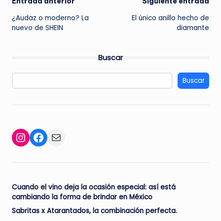
Navegación
Entrada anterior
Siguiente entrada
¿Audaz o moderno? La
El único anillo hecho de
de
nuevo de SHEIN
diamante
entradas
Buscar
Buscar
Facebook
Mail
Instagram
Cuando el vino deja la ocasión especial: así está
cambiando la forma de brindar en México
Sabritas x Atarantados, la combinación perfecta.