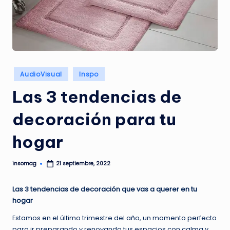
G
A
Z
I
N
Publicado
AudioVisual
Inspo
en
E
Las 3 tendencias de
decoración para tu
hogar
insomag
21 septiembre, 2022
Publicado
por
Las 3 tendencias de decoración que vas a querer en tu
hogar
Estamos en el último trimestre del año, un momento perfecto
para ir preparando y renovando tus espacios con calma y