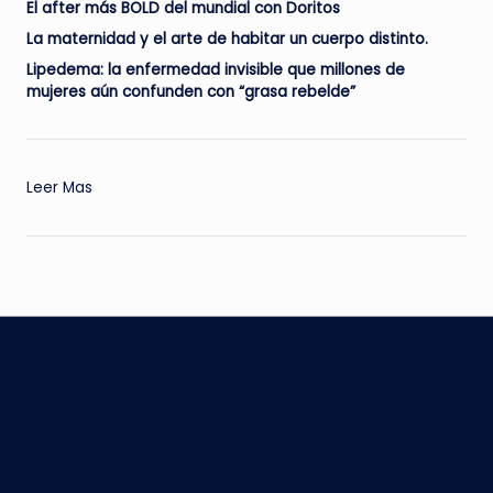
El after más BOLD del mundial con Doritos
La maternidad y el arte de habitar un cuerpo distinto.
Lipedema: la enfermedad invisible que millones de
mujeres aún confunden con “grasa rebelde”
:
Leer Mas
Las
3
tendencias
de
decoración
para
tu
hogar