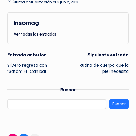
Última actualización el 6 junio, 2023
insomag
Ver todas las entradas
Navegación
Entrada anterior
Siguiente entrada
Silvero regresa con
Rutina de cuerpo que la
de
“Satán” Ft. Caníbal
piel necesita
entradas
Buscar
Buscar