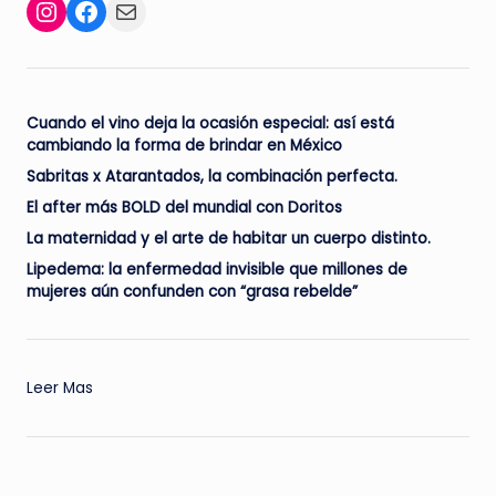
Facebook
Mail
Instagram
Cuando el vino deja la ocasión especial: así está
cambiando la forma de brindar en México
Sabritas x Atarantados, la combinación perfecta.
El after más BOLD del mundial con Doritos
La maternidad y el arte de habitar un cuerpo distinto.
Lipedema: la enfermedad invisible que millones de
mujeres aún confunden con “grasa rebelde”
:
Leer Mas
¡The
Sisters
of
Mercy