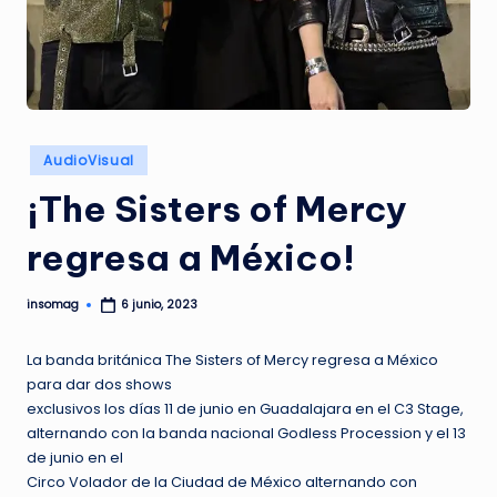
G
A
Z
I
N
Publicado
AudioVisual
en
E
¡The Sisters of Mercy
regresa a México!
insomag
6 junio, 2023
Publicado
por
La banda británica The Sisters of Mercy regresa a México
para dar dos shows
exclusivos los días 11 de junio en Guadalajara en el C3 Stage,
alternando con la banda nacional Godless Procession y el 13
de junio en el
Circo Volador de la Ciudad de México alternando con