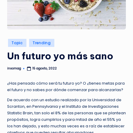
G
A
Z
I
N
Publicado
Topic
Trending
en
E
Un futuro yo más sano
insomag
15 agosto, 2022
Publicado
por
¿Has pensado cómo será tu futuro yo? O ¿tienes metas para
el futuro y no sabes por dónde comenzar para alcanzarlas?
De acuerdo con un estudio realizado por la Universidad de
Scranton, en Pennsylvania y el Instituto de Investigaciones
Statistic Brain, tan solo el 8% de las personas que se plantean
propósitos, logra cumplirlos y para mitad de año el 55% ya
los han dejado, y esto muchas veces es a raíz de establecer
objetivos que pueden resultar abrumadores.