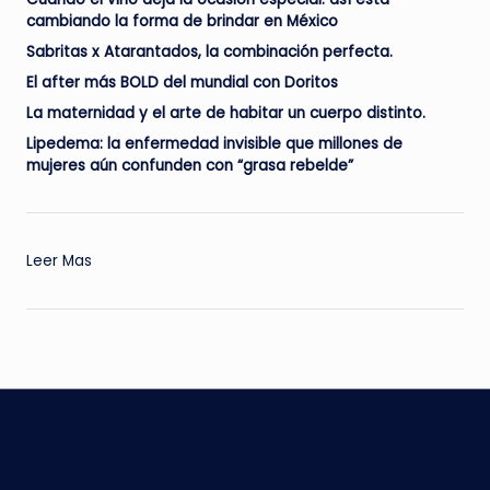
cambiando la forma de brindar en México
Sabritas x Atarantados, la combinación perfecta.
El after más BOLD del mundial con Doritos
La maternidad y el arte de habitar un cuerpo distinto.
Lipedema: la enfermedad invisible que millones de
mujeres aún confunden con “grasa rebelde”
:
Leer Mas
Un
futuro
yo
más
sano