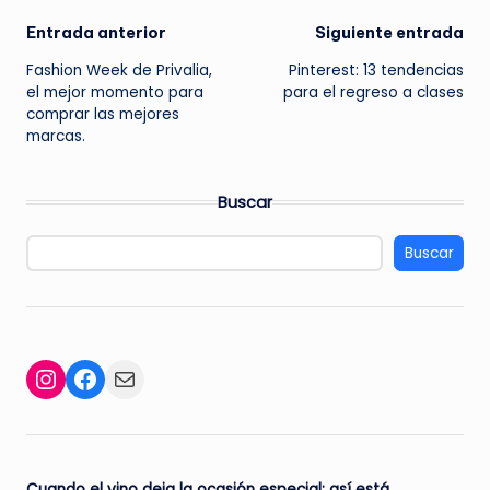
Navegación
Entrada anterior
Siguiente entrada
Fashion Week de Privalia,
Pinterest: 13 tendencias
de
el mejor momento para
para el regreso a clases
comprar las mejores
entradas
marcas.
Buscar
Buscar
Facebook
Mail
Instagram
Cuando el vino deja la ocasión especial: así está