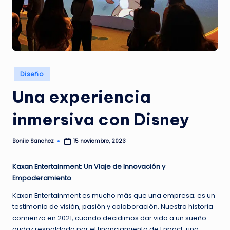
G
A
Z
I
N
Publicado
Diseño
en
E
Una experiencia
inmersiva con Disney
Boniie Sanchez
15 noviembre, 2023
Publicado
por
Kaxan Entertainment: Un Viaje de Innovación y
Empoderamiento
Kaxan Entertainment es mucho más que una empresa; es un
testimonio de visión, pasión y colaboración. Nuestra historia
comienza en 2021, cuando decidimos dar vida a un sueño
audaz respaldado por el financiamiento de Enpact, una