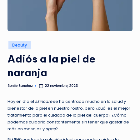
G
A
Z
I
N
Publicado
Beauty
en
E
Adiós a la piel de
naranja
Boniie Sanchez
22 noviembre, 2023
Publicado
por
Hoy en día el
skincare
se ha centrado mucho en la salud y ​
bienestar de la piel en nuestro rostro, pero ¿cuál es el mejor
tratamiento para el cuidado de la piel del cuerpo? ¿Cómo
podemos cuidarla constantemente sin tener que gastar de
más en masajes y
spas
?
Nu Skin
nos trae la solución ideal para poder cuidar de