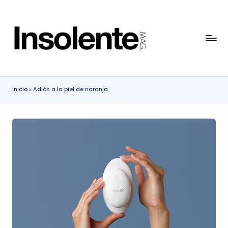
Saltar
al
I
contenido
N
S
Inicio
»
Adiós a la piel de naranja
O
L
E
N
T
E
M
A