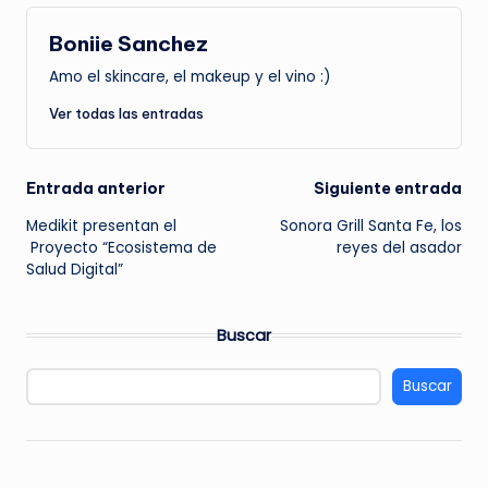
Boniie Sanchez
Amo el skincare, el makeup y el vino :)
Ver todas las entradas
Navegación
Entrada anterior
Siguiente entrada
Medikit presentan el
Sonora Grill Santa Fe, los
de
Proyecto “Ecosistema de
reyes del asador
Salud Digital”
entradas
Buscar
Buscar