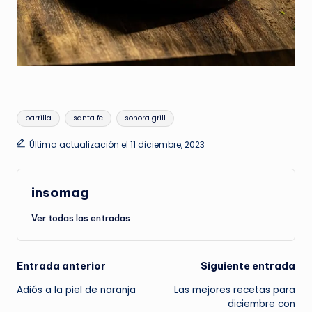
Etiquetas:
parrilla
santa fe
sonora grill
Última actualización el 11 diciembre, 2023
insomag
Ver todas las entradas
Navegación
Entrada anterior
Siguiente entrada
Adiós a la piel de naranja
Las mejores recetas para
de
diciembre con