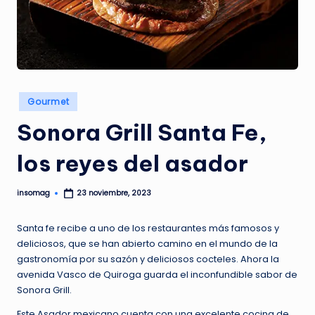
G
A
Z
I
N
Publicado
Gourmet
en
E
Sonora Grill Santa Fe,
los reyes del asador
insomag
23 noviembre, 2023
Publicado
por
Santa fe recibe a uno de los restaurantes más famosos y
deliciosos, que se han abierto camino en el mundo de la
gastronomía por su sazón y deliciosos cocteles. Ahora la
avenida Vasco de Quiroga guarda el inconfundible sabor de
Sonora Grill.
Este Asador mexicano cuenta con una excelente cocina de