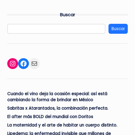
entradas
Buscar
Buscar
Facebook
Mail
Instagram
Cuando el vino deja la ocasión especial: así está
cambiando la forma de brindar en México
Sabritas x Atarantados, la combinación perfecta.
El after más BOLD del mundial con Doritos
La maternidad y el arte de habitar un cuerpo distinto.
Lipedema: la enfermedad invisible que millones de