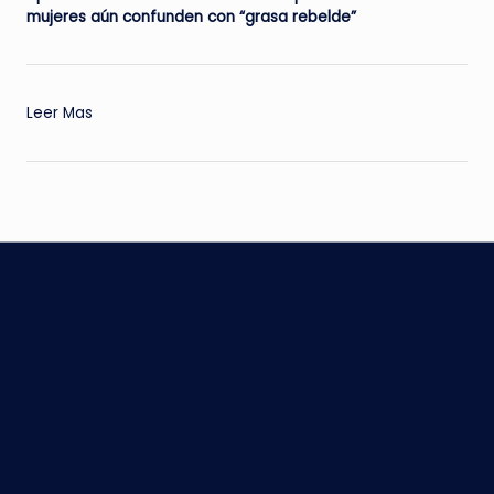
mujeres aún confunden con “grasa rebelde”
:
Leer Mas
Sonora
Grill
Santa
Fe,
los
reyes
del
asador