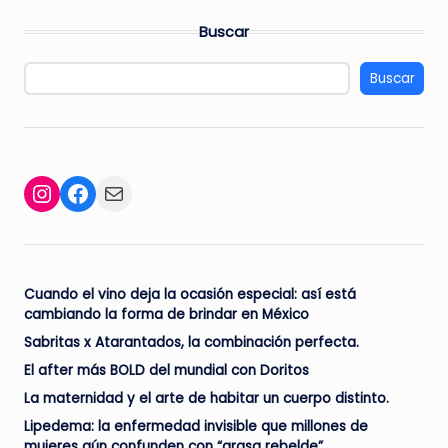
Buscar
Buscar
Facebook
Mail
Instagram
Cuando el vino deja la ocasión especial: así está
cambiando la forma de brindar en México
Sabritas x Atarantados, la combinación perfecta.
El after más BOLD del mundial con Doritos
La maternidad y el arte de habitar un cuerpo distinto.
Lipedema: la enfermedad invisible que millones de
mujeres aún confunden con “grasa rebelde”