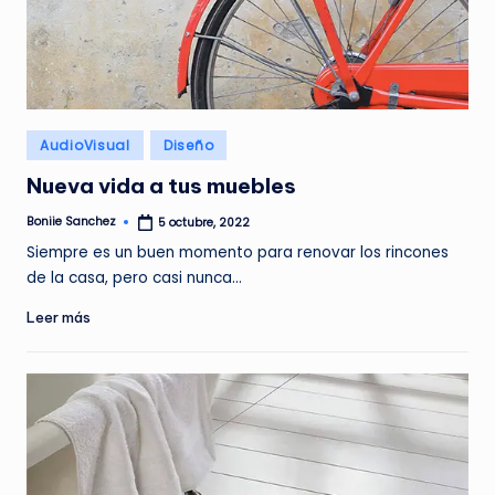
G
A
Z
I
Publicado
N
AudioVisual
Diseño
en
E
Nueva vida a tus muebles
Boniie Sanchez
5 octubre, 2022
Publicado
por
Siempre es un buen momento para renovar los rincones
de la casa, pero casi nunca…
Leer más