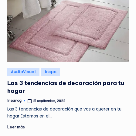
Publicado
AudioVisual
Inspo
en
Las 3 tendencias de decoración para tu
hogar
insomag
21 septiembre, 2022
Publicado
por
Las 3 tendencias de decoración que vas a querer en tu
hogar Estamos en el…
Leer más