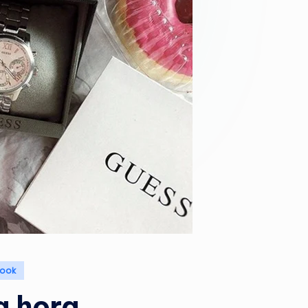
E
M
A
G
A
Z
I
N
E
Look
a hora.