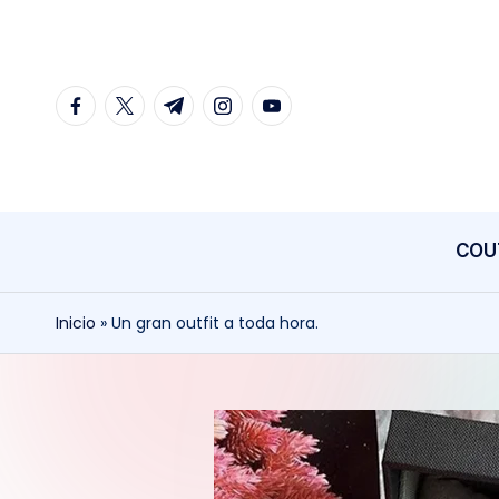
Saltar
al
facebook.com
twitter.com
t.me
instagram.com
youtube.com
contenido
COU
Inicio
»
Un gran outfit a toda hora.