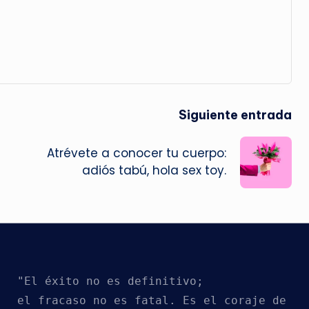
Siguiente entrada
Atrévete a conocer tu cuerpo:
adiós tabú, hola sex toy.
"El éxito no es definitivo; 
el fracaso no es fatal. Es el coraje de 