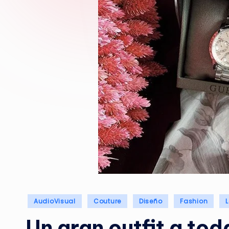
Publicado
AudioVisual
Couture
Diseño
Fashion
en
Un gran outfit a tod