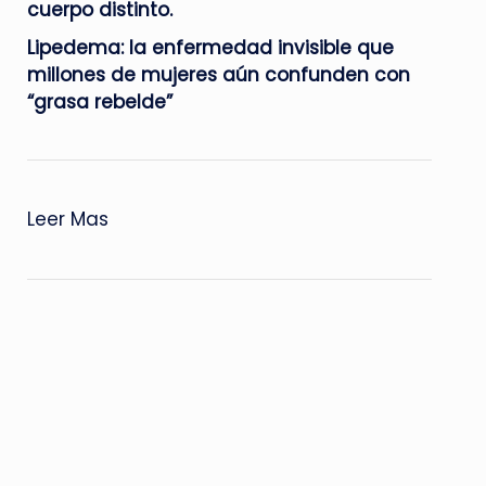
cuerpo distinto.
Lipedema: la enfermedad invisible que
millones de mujeres aún confunden con
“grasa rebelde”
:
Leer Mas
Un
gran
outfit
a
toda
hora.