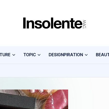
I
N
S
TURE
TOPIC
DESIGNPIRATION
BEAU
O
L
E
N
T